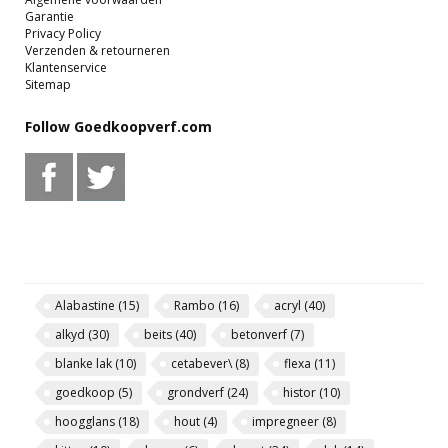
Garantie
Privacy Policy
Verzenden & retourneren
Klantenservice
Sitemap
Follow Goedkoopverf.com
Alabastine
(15)
Rambo
(16)
acryl
(40)
alkyd
(30)
beits
(40)
betonverf
(7)
blanke lak
(10)
cetabever\
(8)
flexa
(11)
goedkoop
(5)
grondverf
(24)
histor
(10)
hoogglans
(18)
hout
(4)
impregneer
(8)