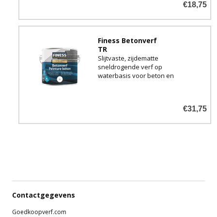
€18,75
Finess Betonverf
TR
Slijtvaste, zijdematte
sneldrogende verf op
waterbasis voor beton en
steen. Mengbasis voor donkere
en felle kleuren.
€31,75
Gelieve uw kleurnummer voor
een donkere of felle kleur
ingeven in het daarvoor
bestemde vlak.
Contactgegevens
Goedkoopverf.com