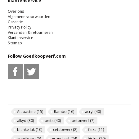
Klantenservice
Over ons
Algemene voorwaarden
Garantie
Privacy Policy
Verzenden & retourneren
Klantenservice
Sitemap
Follow Goedkoopverf.com
Alabastine
(15)
Rambo
(16)
acryl
(40)
alkyd
(30)
beits
(40)
betonverf
(7)
blanke lak
(10)
cetabever\
(8)
flexa
(11)
goedkoop
(5)
grondverf
(24)
histor
(10)