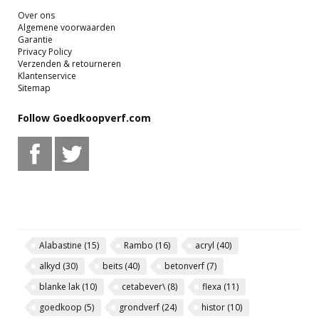
Over ons
Algemene voorwaarden
Garantie
Privacy Policy
Verzenden & retourneren
Klantenservice
Sitemap
Follow Goedkoopverf.com
Alabastine
(15)
Rambo
(16)
acryl
(40)
alkyd
(30)
beits
(40)
betonverf
(7)
blanke lak
(10)
cetabever\
(8)
flexa
(11)
goedkoop
(5)
grondverf
(24)
histor
(10)