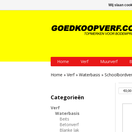
GRATIS verzending vanaf € 200
Wij slaan coo
Home
Verf
Muurverf
B
Home
»
Verf
»
Waterbasis
»
Schoolbordver
Categorieën
Verf
Waterbasis
Beits
Betonverf
Blanke lak