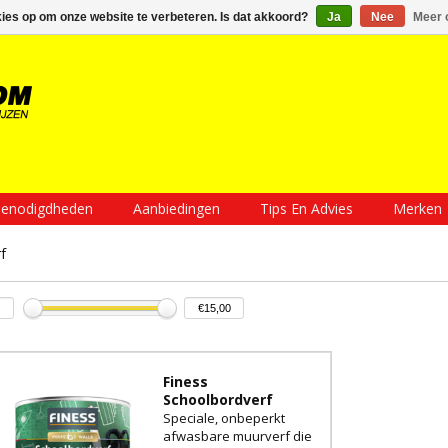
Inloggen
Een account aanmaken
Mijn winkelwagen €0,00
kies op om onze website te verbeteren. Is dat akkoord?
Ja
Nee
Meer 
enodigdheden
Aanbiedingen
Tips En Advies
Merken
f
Finess
Schoolbordverf
Speciale, onbeperkt
afwasbare muurverf die