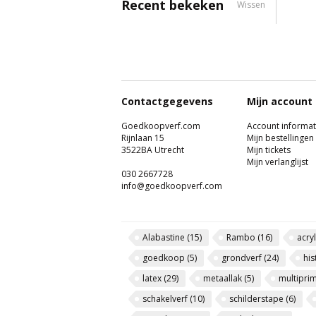
Recent bekeken
Wissen
Contactgegevens
Mijn account
Goedkoopverf.com
Account informat
Rijnlaan 15
Mijn bestellingen
3522BA Utrecht
Mijn tickets
Mijn verlanglijst
030 2667728
info@goedkoopverf.com
Alabastine
(15)
Rambo
(16)
acry
goedkoop
(5)
grondverf
(24)
his
latex
(29)
metaallak
(5)
multipri
schakelverf
(10)
schilderstape
(6)