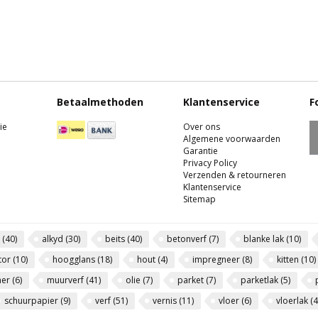
Betaalmethoden
Klantenservice
F
ie
Over ons
Algemene voorwaarden
Garantie
Privacy Policy
Verzenden & retourneren
Klantenservice
Sitemap
l
(40)
alkyd
(30)
beits
(40)
betonverf
(7)
blanke lak
(10)
tor
(10)
hoogglans
(18)
hout
(4)
impregneer
(8)
kitten
(10)
mer
(6)
muurverf
(41)
olie
(7)
parket
(7)
parketlak
(5)
schuurpapier
(9)
verf
(51)
vernis
(11)
vloer
(6)
vloerlak
(4