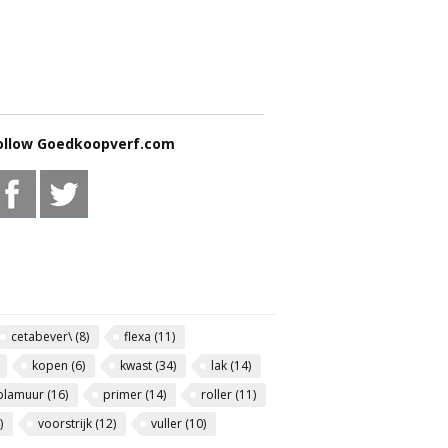
ollow Goedkoopverf.com
cetabever\
(8)
flexa
(11)
kopen
(6)
kwast
(34)
lak
(14)
plamuur
(16)
primer
(14)
roller
(11)
)
voorstrijk
(12)
vuller
(10)