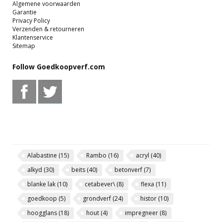
Algemene voorwaarden
Garantie
Privacy Policy
Verzenden & retourneren
Klantenservice
Sitemap
Follow Goedkoopverf.com
Alabastine
(15)
Rambo
(16)
acryl
(40)
alkyd
(30)
beits
(40)
betonverf
(7)
blanke lak
(10)
cetabever\
(8)
flexa
(11)
goedkoop
(5)
grondverf
(24)
histor
(10)
hoogglans
(18)
hout
(4)
impregneer
(8)