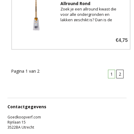
Allround Rond
Zoek je een allround kwast die
voor alle ondergronden en
lakken geschikt is? Dan is de
Anza Classic Allround verfkwast
een must-have in je
schilderskoffer.
€4,75
Pagina 1 van 2
1
2
Contactgegevens
Goedkoopverf.com
Rijnlaan 15
3522BA Utrecht