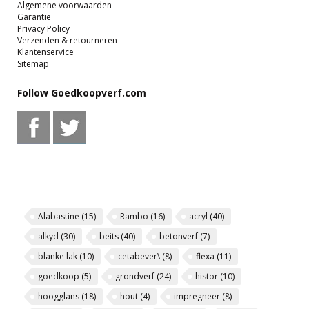
Algemene voorwaarden
Garantie
Privacy Policy
Verzenden & retourneren
Klantenservice
Sitemap
Follow Goedkoopverf.com
Alabastine
(15)
Rambo
(16)
acryl
(40)
alkyd
(30)
beits
(40)
betonverf
(7)
blanke lak
(10)
cetabever\
(8)
flexa
(11)
goedkoop
(5)
grondverf
(24)
histor
(10)
hoogglans
(18)
hout
(4)
impregneer
(8)