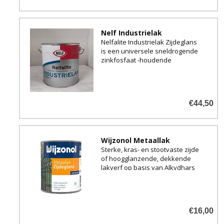
Nelf Industrielak
Nelfalite Industrielak Zijdeglans
is een universele sneldrogende
zinkfosfaat -houdende
zijdeglans aflak met
roestwerende eigenschappen.
€44,50
Wijzonol Metaallak
Sterke, kras- en stootvaste zijde
of hoogglanzende, dekkende
lakverf op basis van Alkydhars
voor binnen en buiten.
€16,00