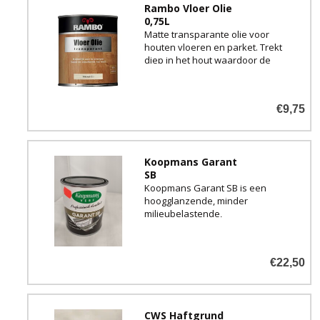
Rambo Vloer Olie
0,75L
Matte transparante olie voor
houten vloeren en parket. Trekt
diep in het hout waardoor de
natuurlijke uitstraling behouden
blijft.
€9,75
Verkrijgbaar in White Wash 777
& Grey Wash 0779
Koopmans Garant
SB
Koopmans Garant SB is een
hoogglanzende, minder
milieubelastende,
vochtregulerende coating op
basis van duurzame
gesiliconiseerde alkydharsen
€22,50
en lijnolie voor buiten.
Verkrijgbaar in Antiekgroen
(0,75L en 2,5L) en Roomwit (2,5L)
CWS Haftgrund