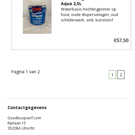
Aqua 2,5L
16-17m2 per liter
Waterbasis hechtingprimer op
hout, oude dispersielagen, oud
schilderwerk, zink, kunststof
oppervlakken zoals hard PVC,
aluminium, koper en vele
andere kritische ondergronden.
€57,50
Overschilderbaar met acryl- of
alkydharsverven.
Pagina 1 van 2
1
2
Contactgegevens
Goedkoopverf.com
Rijnlaan 15
3522BA Utrecht