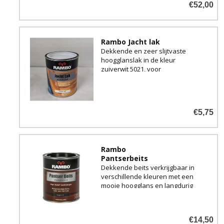
€52,00
Rambo Jacht lak
Dekkende en zeer slijtvaste
hoogglanslak in de kleur
zuiverwit 5021, voor
bescherming van al uw hout
buitenshuis.
€5,75
Zeer geschikt als dekverf voor
uw boot, maar ook voor uw
houten kozijnen, deuren en
gevelbetimmeringen.
Rambo
Pantserbeits
Dekkende beits verkrijgbaar in
verschillende kleuren met een
mooie hoogglans en langdurig
glansbehoud voor binnen en
buiten.
€14,50