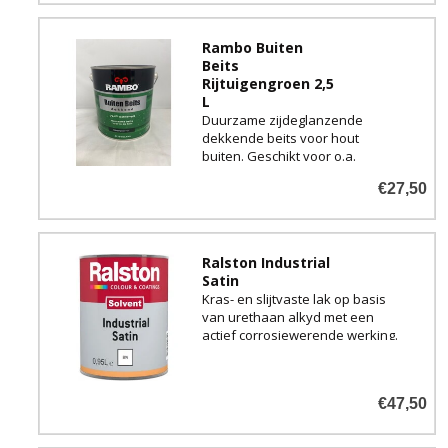
Rambo Buiten
Beits
Rijtuigengroen 2,5
L
Duurzame zijdeglanzende
dekkende beits voor hout
buiten. Geschikt voor o.a.
daklijsten, schuren, schuttingen,
€27,50
tuinmeubelen,
gevelbetimmering en vele
andere houten objecten.
Ralston Industrial
Verkrijgbaar in de kleur
Satin
Rijtuigengroen 1127
Kras- en slijtvaste lak op basis
van urethaan alkyd met een
actief corrosiewerende werking.
Goed UV-bestendig en zeer
geschikt voor zowel buiten als
binnen.
€47,50