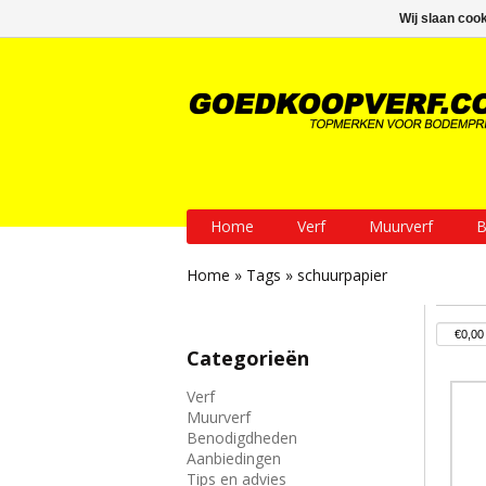
GRATIS verzending vanaf € 200
Wij slaan coo
Home
Verf
Muurverf
B
Home
»
Tags
»
schuurpapier
Categorieën
Verf
Muurverf
Benodigdheden
Aanbiedingen
Tips en advies