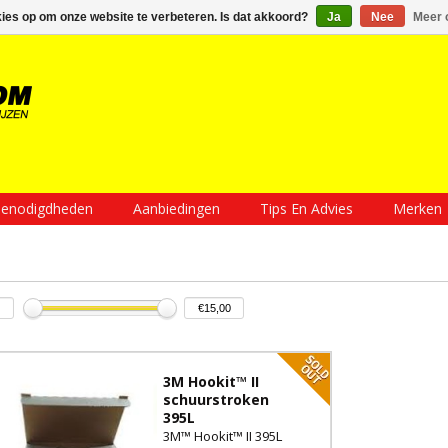
Inloggen
Een account aanmaken
Mijn winkelwagen €0,00
kies op om onze website te verbeteren. Is dat akkoord?
Ja
Nee
Meer 
enodigdheden
Aanbiedingen
Tips En Advies
Merken
3M Hookit™ II
schuurstroken
395L
3M™ Hookit™ II 395L