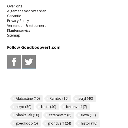
Over ons
Algemene voorwaarden
Garantie
Privacy Policy
Verzenden & retourneren
Klantenservice
Sitemap
Follow Goedkoopverf.com
Alabastine
(15)
Rambo
(16)
acryl
(40)
alkyd
(30)
beits
(40)
betonverf
(7)
blanke lak
(10)
cetabever\
(8)
flexa
(11)
goedkoop
(5)
grondverf
(24)
histor
(10)