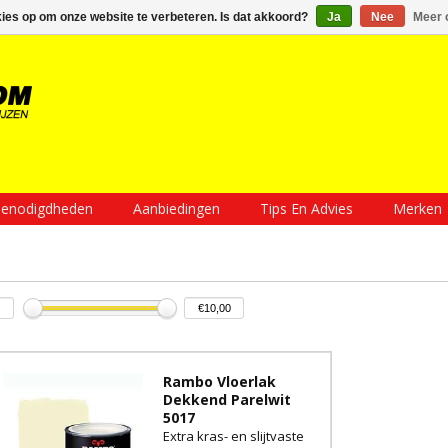
Inloggen
Een account aanmaken
Mijn winkelwagen €0,00
kies op om onze website te verbeteren. Is dat akkoord?
Ja
Nee
Meer 
enodigdheden
Aanbiedingen
Tips En Advies
Merken
Rambo Vloerlak
Dekkend Parelwit
5017
Extra kras- en slijtvaste