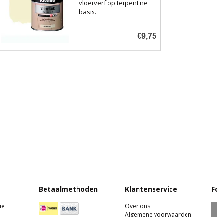
vloerverf op terpentine
basis.
Geschikt voor houten
€9,75
trappen, vloeren en
parket, maar ook goed te
gebruiken om uw
meubels stootvast en
duurzaam af te werken.
Verkrijgbaar in zijdeglans
in de kleur Parelwit 5017
(Vergelijkba
Betaalmethoden
Klantenservice
F
ie
Over ons
Algemene voorwaarden