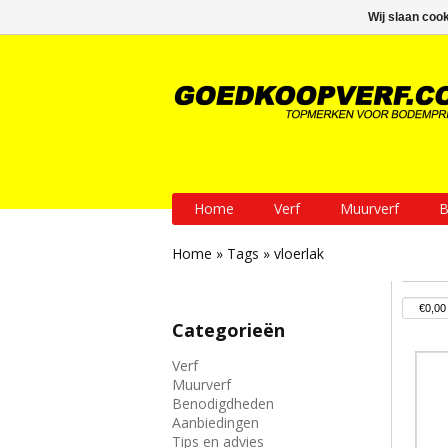
GRATIS verzending vanaf € 200
Wij slaan coo
Home
Verf
Muurverf
B
Home
»
Tags
»
vloerlak
Categorieën
Verf
Muurverf
Benodigdheden
Aanbiedingen
Tips en advies