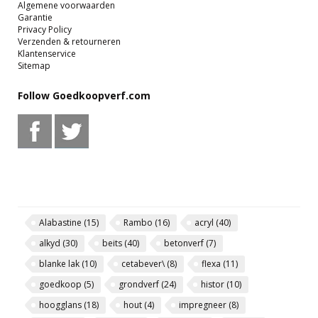
Algemene voorwaarden
Garantie
Privacy Policy
Verzenden & retourneren
Klantenservice
Sitemap
Follow Goedkoopverf.com
Alabastine
(15)
Rambo
(16)
acryl
(40)
alkyd
(30)
beits
(40)
betonverf
(7)
blanke lak
(10)
cetabever\
(8)
flexa
(11)
goedkoop
(5)
grondverf
(24)
histor
(10)
hoogglans
(18)
hout
(4)
impregneer
(8)