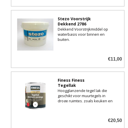
Stezo Voorstrijk
Dekkend 2786
Dekkend Voorstrijkmiddel op
waterbasis voor binnen en
buiten.
€11,00
Finess Finess
Tegellak
Hoogglanzende tegel lak die
geschikt voor muurtegels in
droge ruimtes, zoals keuken en
toilet. Kan direct op tegels
worden aangebracht zonder
grondverf.
€20,50