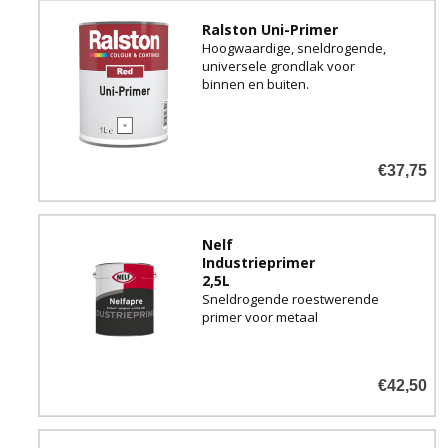
Ralston Uni-Primer
Hoogwaardige, sneldrogende,
universele grondlak voor
binnen en buiten.
€37,75
Nelf
Industrieprimer
2,5L
Sneldrogende roestwerende
primer voor metaal
€42,50
WIT of mengbaar in lichte
kleuren.