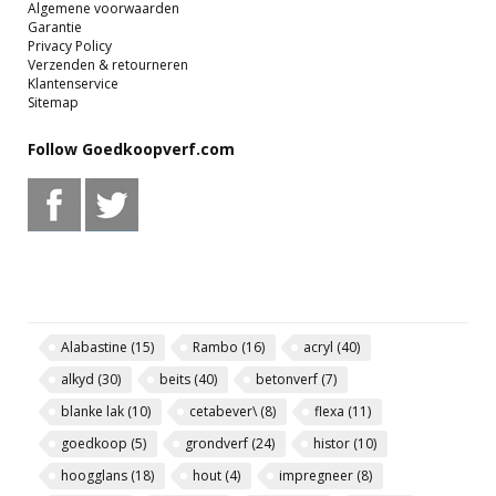
Algemene voorwaarden
Garantie
Privacy Policy
Verzenden & retourneren
Klantenservice
Sitemap
Follow Goedkoopverf.com
Alabastine
(15)
Rambo
(16)
acryl
(40)
alkyd
(30)
beits
(40)
betonverf
(7)
blanke lak
(10)
cetabever\
(8)
flexa
(11)
goedkoop
(5)
grondverf
(24)
histor
(10)
hoogglans
(18)
hout
(4)
impregneer
(8)