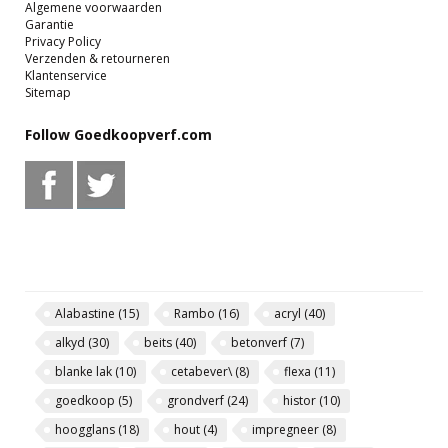
Algemene voorwaarden
Garantie
Privacy Policy
Verzenden & retourneren
Klantenservice
Sitemap
Follow Goedkoopverf.com
Alabastine
(15)
Rambo
(16)
acryl
(40)
alkyd
(30)
beits
(40)
betonverf
(7)
blanke lak
(10)
cetabever\
(8)
flexa
(11)
goedkoop
(5)
grondverf
(24)
histor
(10)
hoogglans
(18)
hout
(4)
impregneer
(8)