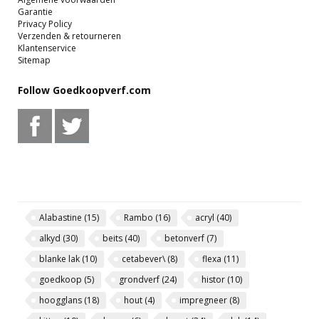
Garantie
Privacy Policy
Verzenden & retourneren
Klantenservice
Sitemap
Follow Goedkoopverf.com
Alabastine
(15)
Rambo
(16)
acryl
(40)
alkyd
(30)
beits
(40)
betonverf
(7)
blanke lak
(10)
cetabever\
(8)
flexa
(11)
goedkoop
(5)
grondverf
(24)
histor
(10)
hoogglans
(18)
hout
(4)
impregneer
(8)