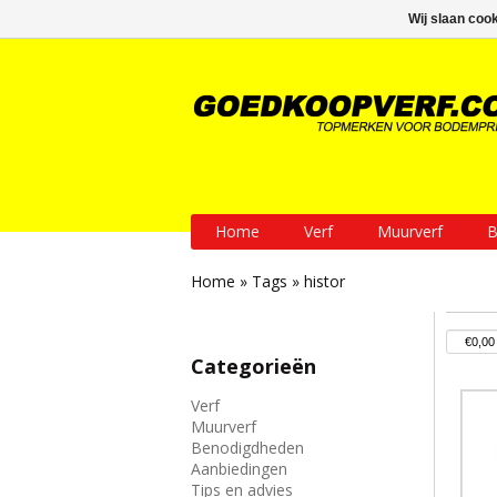
GRATIS verzending vanaf € 200
Wij slaan coo
Home
Verf
Muurverf
B
Home
»
Tags
»
histor
Categorieën
Verf
Muurverf
Benodigdheden
Aanbiedingen
Tips en advies