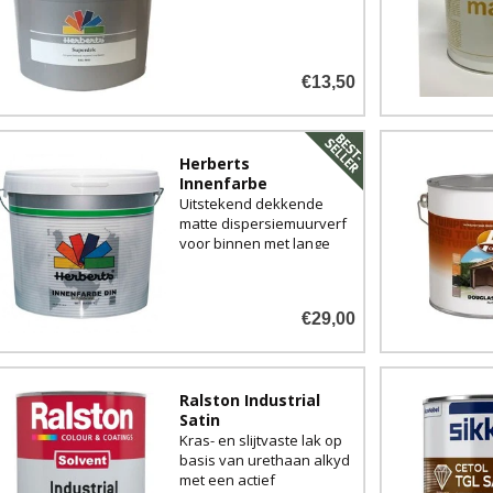
€13,50
Herberts
Innenfarbe
Uitstekend dekkende
matte dispersiemuurverf
voor binnen met lange
open tijd. Uitsluitend in
<strong>lichte
kleuren</strong> voor u
€29,00
te mengen,
Ralston Industrial
Satin
Kras- en slijtvaste lak op
basis van urethaan alkyd
met een actief