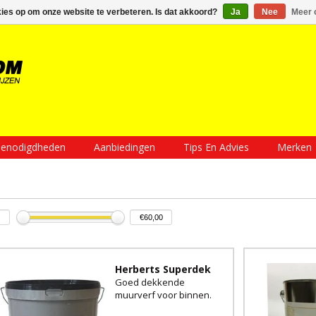
Inloggen
Een account aanmaken
Mijn winkelwagen €0,00
kies op om onze website te verbeteren. Is dat akkoord?
Ja
Nee
Meer 
enodigdheden
Aanbiedingen
Tips En Advies
Merken
Herberts Superdek
Goed dekkende
muurverf voor binnen.