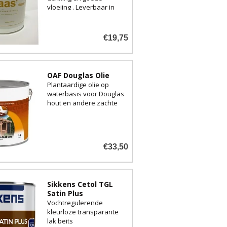
vloeiing . Leverbaar in
hoogglans of zijdeglans.
€19,75
OAF Douglas Olie
Plantaardige olie op
waterbasis voor Douglas
hout en andere zachte
houtsoorten
€33,50
Sikkens Cetol TGL
Satin Plus
Vochtregulerende
kleurloze transparante
lak beits