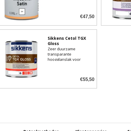
corrosiewerende
werking. Goed UV-
bestendig en zeer
€47,50
geschikt voor zowel
buiten als binnen.
Sikkens Cetol TGX
Gloss
Zeer duurzame
transparante
hoogglanslak voor
buiten.
€55,50