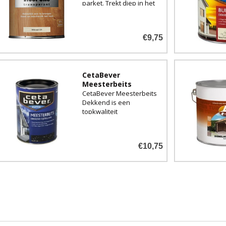
parket. Trekt diep in het
hout waardoor de
natuurlijke uitstraling
behouden blijft.
€9,75
Verkrijgbaar in White
Wash 777 & Grey Wash
0779
CetaBever
Meesterbeits
CetaBever Meesterbeits
Dekkend is een
topkwaliteit
zijdeglanzende
buitenbeits voor
hoogwaardig hout
€10,75