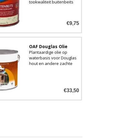
topkwaliteit buitenbeits
voor bijvoorbeeld
gevelbetimmeringen en
schuttingen.
€9,75
OAF Douglas Olie
Plantaardige olie op
waterbasis voor Douglas
hout en andere zachte
houtsoorten
€33,50