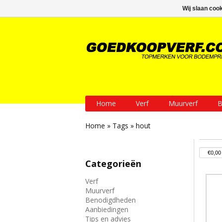
GRATIS verzending vanaf € 200
Wij slaan coo
Home
Verf
Muurverf
B
Home
»
Tags
»
hout
Categorieën
Verf
Muurverf
Benodigdheden
Aanbiedingen
Tips en advies