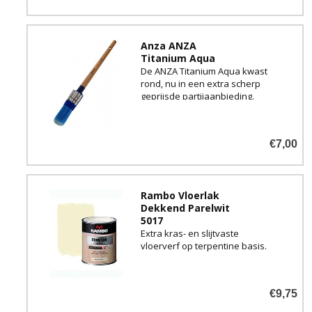
uw boot, maar ook voor uw
houten kozijnen, deuren en
gevelbetimmeringen.
Anza ANZA
Titanium Aqua
De ANZA Titanium Aqua kwast
rond, nu in een extra scherp
geprijsde partijaanbieding.
€7,00
Rambo Vloerlak
Dekkend Parelwit
5017
Extra kras- en slijtvaste
vloerverf op terpentine basis.
Geschikt voor houten trappen,
vloeren en parket, maar ook
€9,75
goed te gebruiken om uw
meubels stootvast en