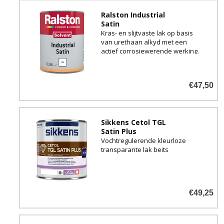
Ralston Industrial
Satin
Kras- en slijtvaste lak op basis
van urethaan alkyd met een
actief corrosiewerende werking.
Goed UV-bestendig en zeer
geschikt voor zowel buiten als
binnen.
€47,50
Sikkens Cetol TGL
Satin Plus
Vochtregulerende kleurloze
transparante lak beits
€49,25