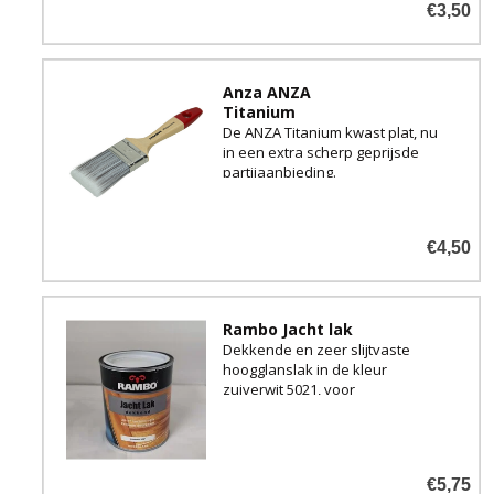
€3,50
Anza ANZA
Titanium
De ANZA Titanium kwast plat, nu
in een extra scherp geprijsde
partijaanbieding.
€4,50
Rambo Jacht lak
Dekkende en zeer slijtvaste
hoogglanslak in de kleur
zuiverwit 5021, voor
bescherming van al uw hout
buitenshuis.
€5,75
Zeer geschikt als dekverf voor