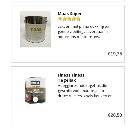
duurzaam af te werken.
Maas Super
Verkrijgbaar in zijdeglans in de
kleur Parelwit 5017 (Vergelijkba
Lakverf met prima dekking en
goede vloeiing . Leverbaar in
hoogglans of zijdeglans.
€19,75
Finess Finess
Tegellak
Hoogglanzende tegel lak die
geschikt voor muurtegels in
droge ruimtes, zoals keuken en
toilet. Kan direct op tegels
worden aangebracht zonder
grondverf.
€20,50