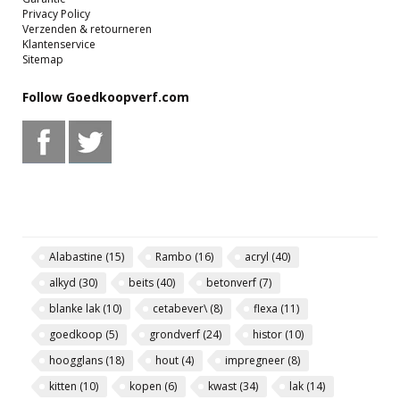
Privacy Policy
Verzenden & retourneren
Klantenservice
Sitemap
Follow Goedkoopverf.com
Alabastine
(15)
Rambo
(16)
acryl
(40)
alkyd
(30)
beits
(40)
betonverf
(7)
blanke lak
(10)
cetabever\
(8)
flexa
(11)
goedkoop
(5)
grondverf
(24)
histor
(10)
hoogglans
(18)
hout
(4)
impregneer
(8)
kitten
(10)
kopen
(6)
kwast
(34)
lak
(14)