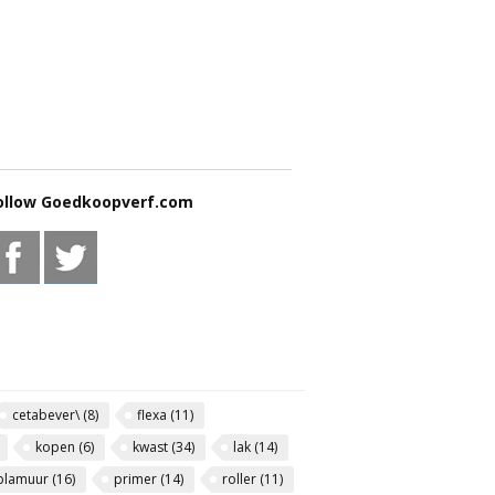
ollow Goedkoopverf.com
cetabever\
(8)
flexa
(11)
kopen
(6)
kwast
(34)
lak
(14)
plamuur
(16)
primer
(14)
roller
(11)