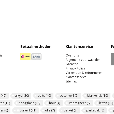
Betaalmethoden
Klantenservice
F
ie
Over ons
Algemene voorwaarden
Garantie
Privacy Policy
Verzenden & retourneren
Klantenservice
Sitemap
l
(40)
alkyd
(30)
beits
(40)
betonverf
(7)
blanke lak
(10)
tor
(10)
hoogglans
(18)
hout
(4)
impregneer
(8)
kitten
(10)
mer
(6)
muurverf
(41)
olie
(7)
parket
(7)
parketlak
(5)