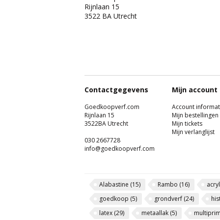
Rijnlaan 15
3522 BA Utrecht
Contactgegevens
Mijn account
Goedkoopverf.com
Account informat
Rijnlaan 15
Mijn bestellingen
3522BA Utrecht
Mijn tickets
Mijn verlanglijst
030 2667728
info@goedkoopverf.com
Alabastine
(15)
Rambo
(16)
acry
goedkoop
(5)
grondverf
(24)
his
latex
(29)
metaallak
(5)
multipri