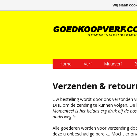
GRATIS verzending vanaf € 200
Wij slaan coo
Home
Verf
Muurverf
B
Verzenden & retour
Uw bestelling wordt door ons verzonden v
DHL om de zending te kunnen volgen. De lev
Momenteel is het helaas erg druk bij de po
onderweg is.
Alle goederen worden voor verzending door
deze u onbeschadigd bereikt. Mocht er on