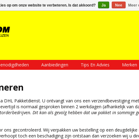
Inloggen
Een account aanmaken
Mijn winkelwagen €0,00
kies op om onze website te verbeteren. Is dat akkoord?
Ja
Nee
Meer 
enodigdheden
Aanbiedingen
Tips En Advies
Merken
neren
ia DHL Pakketdienst. U ontvangt van ons een verzendbevestiging met
ertijd is normaal gesproken binnen 2 werkdagen (afhankelijk van dag 
storderbedrijven. Dit kan als gevolg hebben dat uw pakket in sommige g
 ons gecontroleerd. Wij verpakken uw bestelling op een deugdelijke
verhoopt toch een beschadiging zijn ontstaan dan verzoeken wij u di