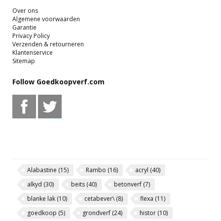
Over ons
Algemene voorwaarden
Garantie
Privacy Policy
Verzenden & retourneren
Klantenservice
Sitemap
Follow Goedkoopverf.com
Alabastine
(15)
Rambo
(16)
acryl
(40)
alkyd
(30)
beits
(40)
betonverf
(7)
blanke lak
(10)
cetabever\
(8)
flexa
(11)
goedkoop
(5)
grondverf
(24)
histor
(10)