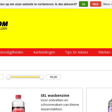
Inloggen
Een account aanmaken
Mijn winkelwagen €0,00
kies op om onze website te verbeteren. Is dat akkoord?
Ja
Nee
Meer 
enodigdheden
Aanbiedingen
Tips En Advies
Merken
SEL wasbenzine
Voor ontvetten en
schoonmaken van kleine
oppervlakken.