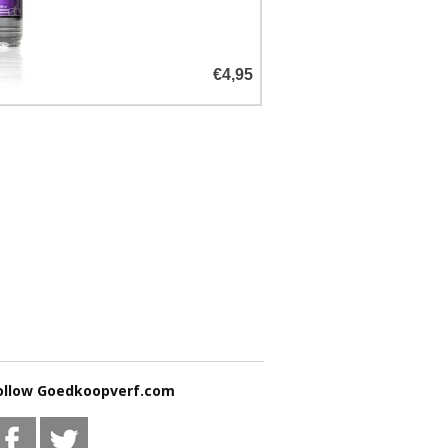
het verwijderen van
verfvlekken.
€4,95
ollow Goedkoopverf.com