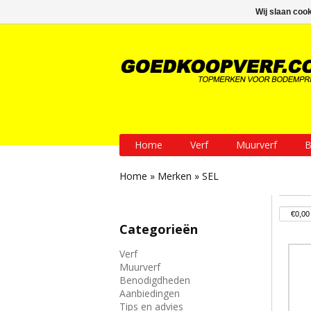
GRATIS verzending vanaf € 200
Wij slaan coo
Home
Verf
Muurverf
B
Home
»
Merken
»
SEL
Categorieën
Verf
Muurverf
Benodigdheden
Aanbiedingen
Tips en advies