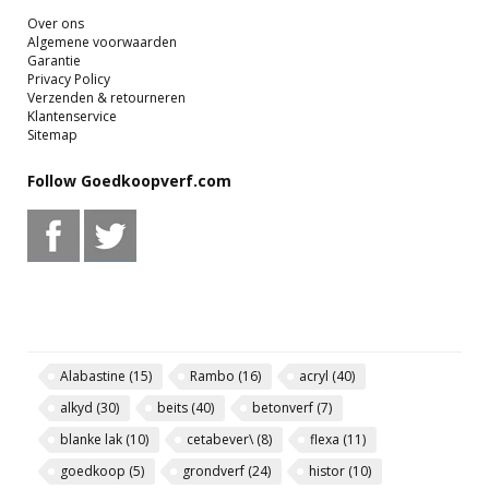
Over ons
Algemene voorwaarden
Garantie
Privacy Policy
Verzenden & retourneren
Klantenservice
Sitemap
Follow Goedkoopverf.com
Alabastine
(15)
Rambo
(16)
acryl
(40)
alkyd
(30)
beits
(40)
betonverf
(7)
blanke lak
(10)
cetabever\
(8)
flexa
(11)
goedkoop
(5)
grondverf
(24)
histor
(10)