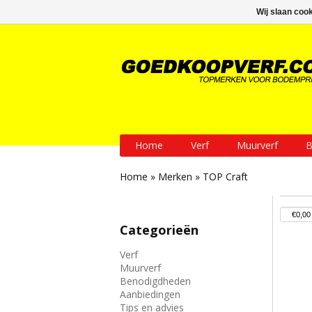
GRATIS verzending vanaf € 200
Wij slaan coo
Home
Verf
Muurverf
B
Home
»
Merken
»
TOP Craft
Categorieën
Verf
Muurverf
Benodigdheden
Aanbiedingen
Tips en advies