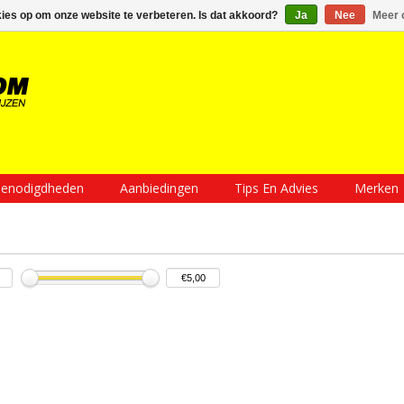
Inloggen
Een account aanmaken
Mijn winkelwagen €0,00
kies op om onze website te verbeteren. Is dat akkoord?
Ja
Nee
Meer 
enodigdheden
Aanbiedingen
Tips En Advies
Merken