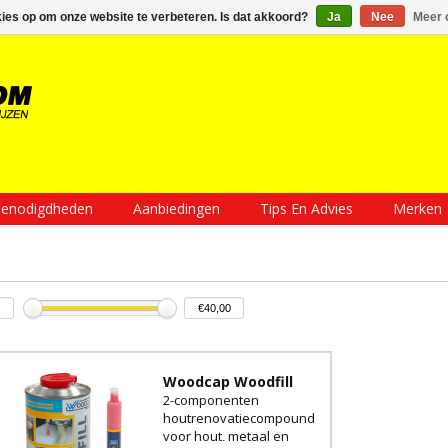
Inloggen
Een account aanmaken
Mijn winkelwagen €0,00
kies op om onze website te verbeteren. Is dat akkoord?
Ja
Nee
Meer 
enodigdheden
Aanbiedingen
Tips En Advies
Merken
Woodcap Woodfill
2-componenten
houtrenovatiecompound
voor hout, metaal en