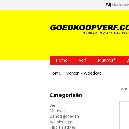
GRATIS verzending vanaf € 200
Wij slaan coo
Home
Verf
Muurverf
B
Home
»
Merken
»
Woodcap
Categorieën
Verf
Muurverf
Benodigdheden
Aanbiedingen
Tips en advies