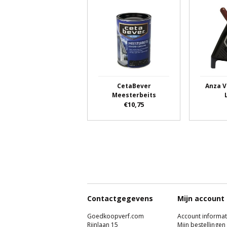
CetaBever
Anza V
Meesterbeits
€10,75
Contactgegevens
Mijn account
Goedkoopverf.com
Account informat
Rijnlaan 15
Mijn bestellingen