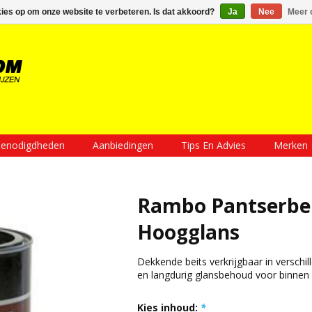
Inloggen
Een account aanmaken
Mijn winkelwagen €0,00
kies op om onze website te verbeteren. Is dat akkoord?
Ja
Nee
Meer 
enodigdheden
Aanbiedingen
Tips En Advies
Merken
Rambo Pantserbe
Hoogglans
Dekkende beits verkrijgbaar in versch
en langdurig glansbehoud voor binnen 
Kies inhoud:
*