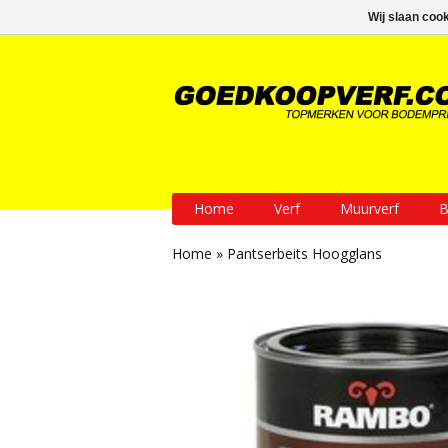
GRATIS verzending vanaf € 200
Wij slaan coo
Home
Verf
Muurverf
B
Home
»
Pantserbeits Hoogglans