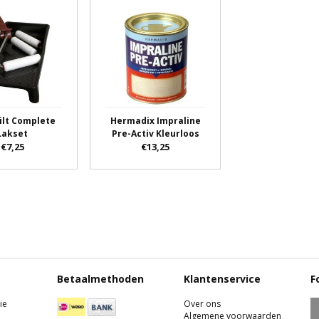
ilt Complete
Hermadix Impraline
Lakset
Pre-Activ Kleurloos
€7,25
€13,25
Betaalmethoden
Klantenservice
F
ie
Over ons
Algemene voorwaarden