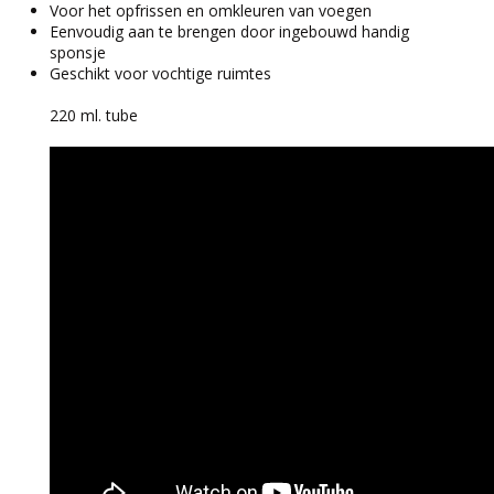
Voor het opfrissen en omkleuren van voegen
Eenvoudig aan te brengen door ingebouwd handig
sponsje
Geschikt voor vochtige ruimtes
220 ml. tube