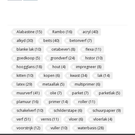
Alabastine
(15)
Rambo
(16)
acryl
(40)
alkyd
(30)
beits
(40)
betonverf
(7)
blanke lak
(10)
cetabever\
(8)
flexa
(11)
goedkoop
(5)
grondverf
(24)
histor
(10)
hoogglans
(18)
hout
(4)
impregneer
(8)
kitten
(10)
kopen
(6)
kwast
(34)
lak
(14)
latex
(29)
metaallak
(5)
multiprimer
(6)
muurverf
(41)
olie
(7)
parket
(7)
parketlak
(5)
plamuur
(16)
primer
(14)
roller
(11)
schakelverf
(10)
schilderstape
(6)
schuurpapier
(9)
verf
(51)
vernis
(11)
vloer
(6)
vloerlak
(4)
voorstrijk
(12)
vuller
(10)
waterbasis
(28)