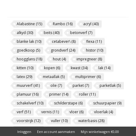
Alabastine
(15)
Rambo
(16)
acryl
(40)
alkyd
(30)
beits
(40)
betonverf
(7)
blanke lak
(10)
cetabever\
(8)
flexa
(11)
goedkoop
(5)
grondverf
(24)
histor
(10)
hoogglans
(18)
hout
(4)
impregneer
(8)
kitten
(10)
kopen
(6)
kwast
(34)
lak
(14)
latex
(29)
metaallak
(5)
multiprimer
(6)
muurverf
(41)
olie
(7)
parket
(7)
parketlak
(5)
plamuur
(16)
primer
(14)
roller
(11)
schakelverf
(10)
schilderstape
(6)
schuurpapier
(9)
verf
(51)
vernis
(11)
vloer
(6)
vloerlak
(4)
voorstrijk
(12)
vuller
(10)
waterbasis
(28)
zijdeglans
(15)
Inloggen
Een account aanmaken
Mijn winkelwagen €0,00