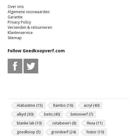
Over ons
Algemene voorwaarden
Garantie
Privacy Policy
Verzenden & retourneren
Klantenservice
Sitemap
Follow Goedkoopverf.com
Alabastine
(15)
Rambo
(16)
acryl
(40)
alkyd
(30)
beits
(40)
betonverf
(7)
blanke lak
(10)
cetabever\
(8)
flexa
(11)
goedkoop
(5)
grondverf
(24)
histor
(10)