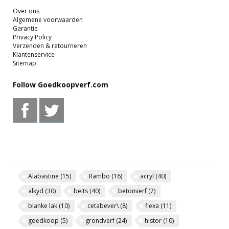
Over ons
Algemene voorwaarden
Garantie
Privacy Policy
Verzenden & retourneren
Klantenservice
Sitemap
Follow Goedkoopverf.com
Alabastine
(15)
Rambo
(16)
acryl
(40)
alkyd
(30)
beits
(40)
betonverf
(7)
blanke lak
(10)
cetabever\
(8)
flexa
(11)
goedkoop
(5)
grondverf
(24)
histor
(10)