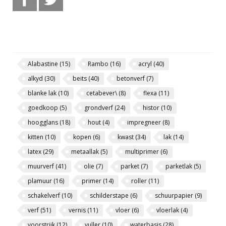
Alabastine
(15)
Rambo
(16)
acryl
(40)
alkyd
(30)
beits
(40)
betonverf
(7)
blanke lak
(10)
cetabever\
(8)
flexa
(11)
goedkoop
(5)
grondverf
(24)
histor
(10)
hoogglans
(18)
hout
(4)
impregneer
(8)
kitten
(10)
kopen
(6)
kwast
(34)
lak
(14)
latex
(29)
metaallak
(5)
multiprimer
(6)
muurverf
(41)
olie
(7)
parket
(7)
parketlak
(5)
plamuur
(16)
primer
(14)
roller
(11)
schakelverf
(10)
schilderstape
(6)
schuurpapier
(9)
verf
(51)
vernis
(11)
vloer
(6)
vloerlak
(4)
voorstrijk
(12)
vuller
(10)
waterbasis
(28)