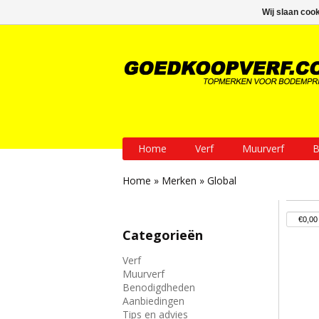
GRATIS verzending vanaf € 200
Wij slaan coo
Home
Verf
Muurverf
B
Home
»
Merken
»
Global
Categorieën
Verf
Muurverf
Benodigdheden
Aanbiedingen
Tips en advies