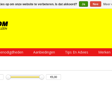
Inloggen
Een account aanmaken
Mijn winkelwagen €0,00
kies op om onze website te verbeteren. Is dat akkoord?
Ja
Nee
Meer 
enodigdheden
Aanbiedingen
Tips En Advies
Merken