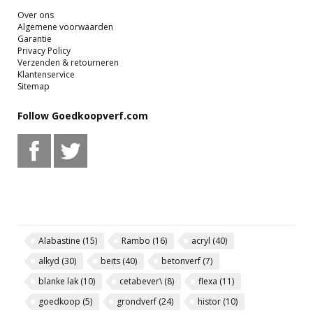
Over ons
Algemene voorwaarden
Garantie
Privacy Policy
Verzenden & retourneren
Klantenservice
Sitemap
Follow Goedkoopverf.com
Alabastine
(15)
Rambo
(16)
acryl
(40)
alkyd
(30)
beits
(40)
betonverf
(7)
blanke lak
(10)
cetabever\
(8)
flexa
(11)
goedkoop
(5)
grondverf
(24)
histor
(10)