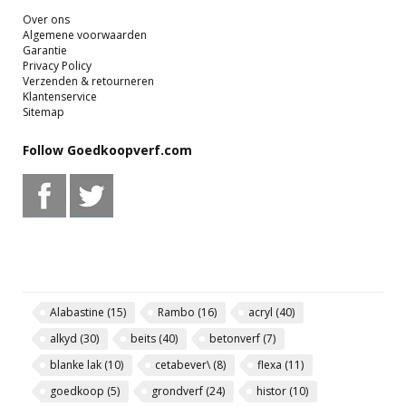
Over ons
Algemene voorwaarden
Garantie
Privacy Policy
Verzenden & retourneren
Klantenservice
Sitemap
Follow Goedkoopverf.com
Alabastine
(15)
Rambo
(16)
acryl
(40)
alkyd
(30)
beits
(40)
betonverf
(7)
blanke lak
(10)
cetabever\
(8)
flexa
(11)
goedkoop
(5)
grondverf
(24)
histor
(10)