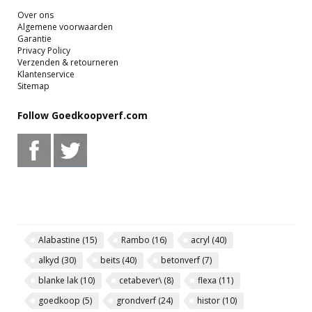
Over ons
Algemene voorwaarden
Garantie
Privacy Policy
Verzenden & retourneren
Klantenservice
Sitemap
Follow Goedkoopverf.com
Alabastine
(15)
Rambo
(16)
acryl
(40)
alkyd
(30)
beits
(40)
betonverf
(7)
blanke lak
(10)
cetabever\
(8)
flexa
(11)
goedkoop
(5)
grondverf
(24)
histor
(10)