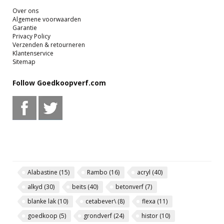
Over ons
Algemene voorwaarden
Garantie
Privacy Policy
Verzenden & retourneren
Klantenservice
Sitemap
Follow Goedkoopverf.com
Alabastine
(15)
Rambo
(16)
acryl
(40)
alkyd
(30)
beits
(40)
betonverf
(7)
blanke lak
(10)
cetabever\
(8)
flexa
(11)
goedkoop
(5)
grondverf
(24)
histor
(10)