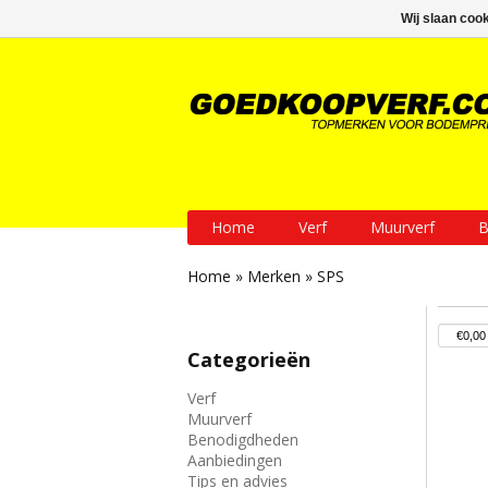
GRATIS verzending vanaf € 200
Wij slaan coo
Home
Verf
Muurverf
B
Home
»
Merken
»
SPS
Categorieën
Verf
Muurverf
Benodigdheden
Aanbiedingen
Tips en advies