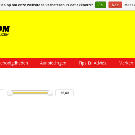
Inloggen
Een account aanmaken
Mijn winkelwagen €0,00
kies op om onze website te verbeteren. Is dat akkoord?
Ja
Nee
Meer 
enodigdheden
Aanbiedingen
Tips En Advies
Merken