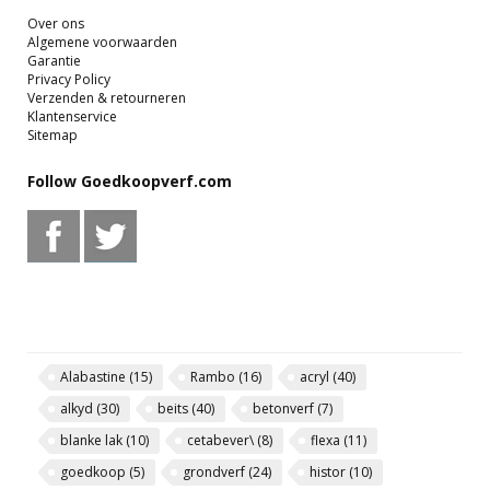
Over ons
Algemene voorwaarden
Garantie
Privacy Policy
Verzenden & retourneren
Klantenservice
Sitemap
Follow Goedkoopverf.com
Alabastine
(15)
Rambo
(16)
acryl
(40)
alkyd
(30)
beits
(40)
betonverf
(7)
blanke lak
(10)
cetabever\
(8)
flexa
(11)
goedkoop
(5)
grondverf
(24)
histor
(10)