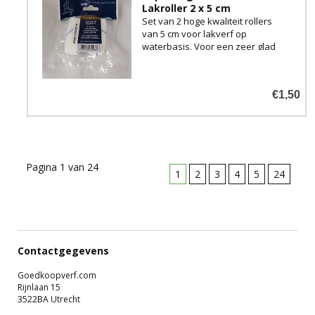
Lakroller 2 x 5 cm
Set van 2 hoge kwaliteit rollers
van 5 cm voor lakverf op
waterbasis. Voor een zeer glad
eindresultaat.
€1,50
Pagina 1 van 24
1
2
3
4
5
24
Contactgegevens
Goedkoopverf.com
Rijnlaan 15
3522BA Utrecht