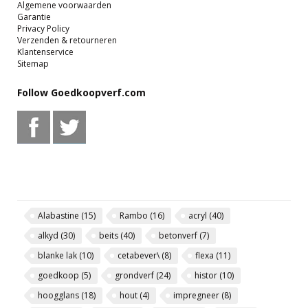
Algemene voorwaarden
Garantie
Privacy Policy
Verzenden & retourneren
Klantenservice
Sitemap
Follow Goedkoopverf.com
Alabastine
(15)
Rambo
(16)
acryl
(40)
alkyd
(30)
beits
(40)
betonverf
(7)
blanke lak
(10)
cetabever\
(8)
flexa
(11)
goedkoop
(5)
grondverf
(24)
histor
(10)
hoogglans
(18)
hout
(4)
impregneer
(8)