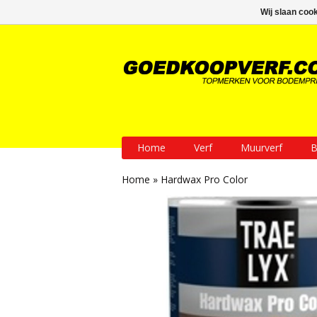
GRATIS verzending vanaf € 200
Wij slaan coo
Home
Verf
Muurverf
B
Home
»
Hardwax Pro Color