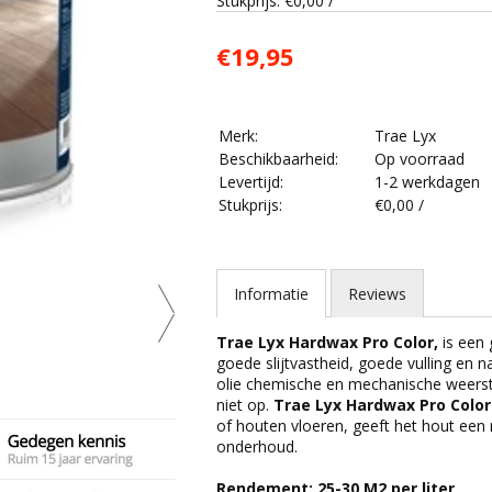
Stukprijs: €0,00 /
€19,95
Merk:
Trae Lyx
Beschikbaarheid:
Op voorraad
Levertijd:
1-2 werkdagen
Stukprijs:
€0,00 /
Informatie
Reviews
Trae Lyx Hardwax Pro Color,
is een
goede slijtvastheid, goede vulling en 
olie chemische en mechanische weerst
niet op.
Trae Lyx Hardwax Pro Color
of houten vloeren, geeft het hout een ru
onderhoud.
Rendement:
25-30 M2 per liter