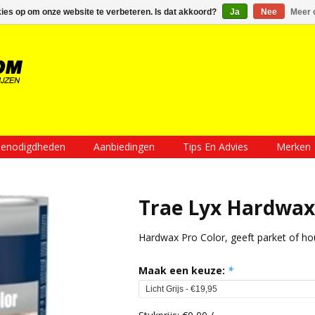
Inloggen
Een account aanmaken
Mijn winkelwagen €0,00
kies op om onze website te verbeteren. Is dat akkoord?
Ja
Nee
Meer 
enodigdheden
Aanbiedingen
Tips En Advies
Merken
Trae Lyx Hardwax
Hardwax Pro Color, geeft parket of hout
Maak een keuze:
*