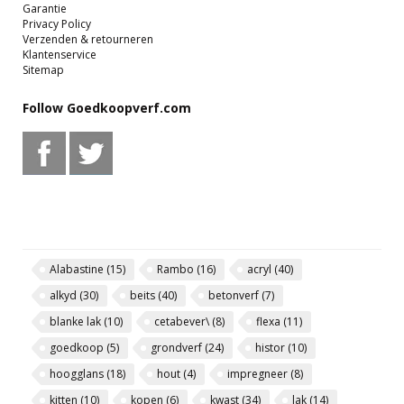
Garantie
Privacy Policy
Verzenden & retourneren
Klantenservice
Sitemap
Follow Goedkoopverf.com
Alabastine
(15)
Rambo
(16)
acryl
(40)
alkyd
(30)
beits
(40)
betonverf
(7)
blanke lak
(10)
cetabever\
(8)
flexa
(11)
goedkoop
(5)
grondverf
(24)
histor
(10)
hoogglans
(18)
hout
(4)
impregneer
(8)
kitten
(10)
kopen
(6)
kwast
(34)
lak
(14)