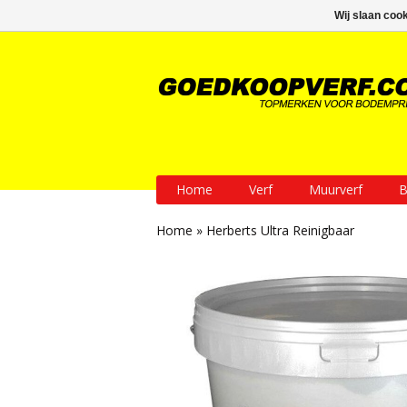
GRATIS verzending vanaf € 200
Wij slaan coo
Home
Verf
Muurverf
B
Home
»
Herberts Ultra Reinigbaar