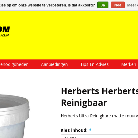
Inloggen
Een account aanmaken
Mijn winkelwagen €0,00
kies op om onze website te verbeteren. Is dat akkoord?
Ja
Nee
Meer 
enodigdheden
Aanbiedingen
Tips En Advies
Merken
Herberts Herberts
Reinigbaar
Herberts Ultra Reinigbare matte muurv
Kies inhoud:
*