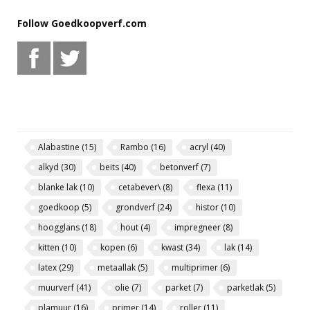
Follow Goedkoopverf.com
Alabastine
(15)
Rambo
(16)
acryl
(40)
alkyd
(30)
beits
(40)
betonverf
(7)
blanke lak
(10)
cetabever\
(8)
flexa
(11)
goedkoop
(5)
grondverf
(24)
histor
(10)
hoogglans
(18)
hout
(4)
impregneer
(8)
kitten
(10)
kopen
(6)
kwast
(34)
lak
(14)
latex
(29)
metaallak
(5)
multiprimer
(6)
muurverf
(41)
olie
(7)
parket
(7)
parketlak
(5)
plamuur
(16)
primer
(14)
roller
(11)