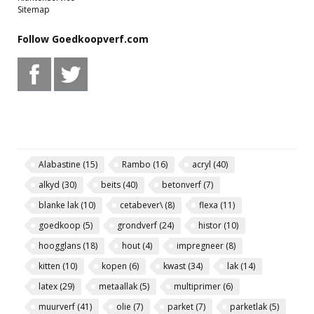
Sitemap
Follow Goedkoopverf.com
Alabastine
(15)
Rambo
(16)
acryl
(40)
alkyd
(30)
beits
(40)
betonverf
(7)
blanke lak
(10)
cetabever\
(8)
flexa
(11)
goedkoop
(5)
grondverf
(24)
histor
(10)
hoogglans
(18)
hout
(4)
impregneer
(8)
kitten
(10)
kopen
(6)
kwast
(34)
lak
(14)
latex
(29)
metaallak
(5)
multiprimer
(6)
muurverf
(41)
olie
(7)
parket
(7)
parketlak
(5)