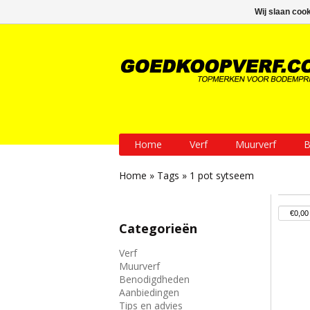
GRATIS verzending vanaf € 200
Wij slaan coo
Home
Verf
Muurverf
B
Home
»
Tags
»
1 pot sytseem
Categorieën
Verf
Muurverf
Benodigdheden
Aanbiedingen
Tips en advies