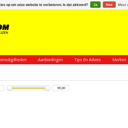
Inloggen
Een account aanmaken
Mijn winkelwagen €0,00
kies op om onze website te verbeteren. Is dat akkoord?
Ja
Nee
Meer 
enodigdheden
Aanbiedingen
Tips En Advies
Merken