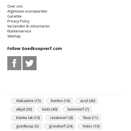
Over ons
Algemene voorwaarden
Garantie
Privacy Policy
Verzenden & retourneren
Klantenservice
Sitemap
Follow Goedkoopverf.com
Alabastine
(15)
Rambo
(16)
acryl
(40)
alkyd
(30)
beits
(40)
betonverf
(7)
blanke lak
(10)
cetabever\
(8)
flexa
(11)
goedkoop
(5)
grondverf
(24)
histor
(10)