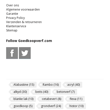
Over ons
Algemene voorwaarden
Garantie
Privacy Policy
Verzenden & retourneren
Klantenservice
Sitemap
Follow Goedkoopverf.com
Alabastine
(15)
Rambo
(16)
acryl
(40)
alkyd
(30)
beits
(40)
betonverf
(7)
blanke lak
(10)
cetabever\
(8)
flexa
(11)
goedkoop
(5)
grondverf
(24)
histor
(10)