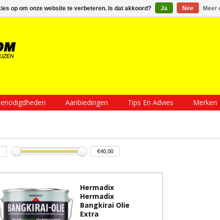
Inloggen
Een account aanmaken
Mijn winkelwagen €0,00
kies op om onze website te verbeteren. Is dat akkoord?
Ja
Nee
Meer 
enodigdheden
Aanbiedingen
Tips En Advies
Merken
Hermadix
Hermadix
Bangkirai Olie
Extra