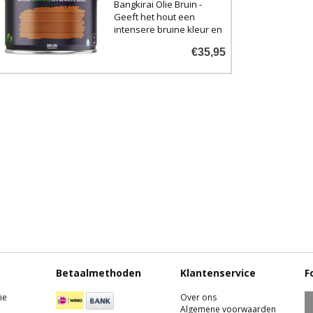
Bangkirai Olie Bruin -
Geeft het hout een
intensere bruine kleur en
vereist minder vaak
€35,95
opnieuw aanbrengen.
Betaalmethoden
Klantenservice
F
ie
Over ons
Algemene voorwaarden