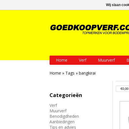
GRATIS verzending vanaf € 200
Wij slaan coo
Home
Verf
Muurverf
B
Home
»
Tags
»
bangkirai
Categorieën
Verf
Muurverf
Benodigdheden
Aanbiedingen
Tips en advies