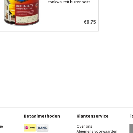
topkwaliteit buitenbeits
voor bijvoorbeeld
gevelbetimmeringen en
schuttingen.
€9,75
Betaalmethoden
Klantenservice
F
ie
Over ons
Algemene voorwaarden