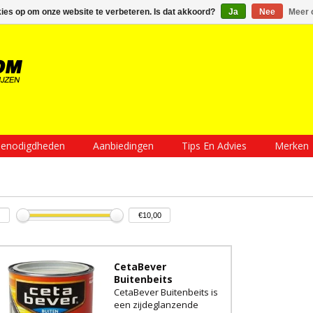
Inloggen
Een account aanmaken
Mijn winkelwagen €0,00
kies op om onze website te verbeteren. Is dat akkoord?
Ja
Nee
Meer 
enodigdheden
Aanbiedingen
Tips En Advies
Merken
CetaBever
Buitenbeits
CetaBever Buitenbeits is
een zijdeglanzende