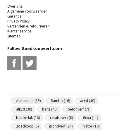
Over ons
Algemene voorwaarden
Garantie
Privacy Policy
Verzenden & retourneren
Klantenservice
Sitemap
Follow Goedkoopverf.com
Alabastine
(15)
Rambo
(16)
acryl
(40)
alkyd
(30)
beits
(40)
betonverf
(7)
blanke lak
(10)
cetabever\
(8)
flexa
(11)
goedkoop
(5)
grondverf
(24)
histor
(10)