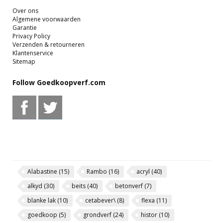
Over ons
Algemene voorwaarden
Garantie
Privacy Policy
Verzenden & retourneren
Klantenservice
Sitemap
Follow Goedkoopverf.com
Alabastine
(15)
Rambo
(16)
acryl
(40)
alkyd
(30)
beits
(40)
betonverf
(7)
blanke lak
(10)
cetabever\
(8)
flexa
(11)
goedkoop
(5)
grondverf
(24)
histor
(10)