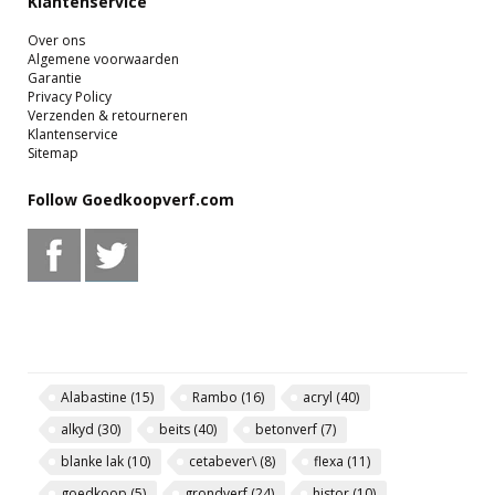
Klantenservice
Over ons
Algemene voorwaarden
Garantie
Privacy Policy
Verzenden & retourneren
Klantenservice
Sitemap
Follow Goedkoopverf.com
Alabastine
(15)
Rambo
(16)
acryl
(40)
alkyd
(30)
beits
(40)
betonverf
(7)
blanke lak
(10)
cetabever\
(8)
flexa
(11)
goedkoop
(5)
grondverf
(24)
histor
(10)