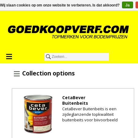
€0,00
Wij slaan cookies op om onze website te verbeteren. Is dat akkoord?
Ja
Collection options
CetaBever
Buitenbeits
CetaBever Buitenbeits is een
zijdeglanzende topkwaliteit
buitenbeits voor bijvoorbeeld
gevelbetimmeringen en
schuttingen.